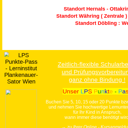
Standort Hernals - Ottakri
Standort Währing ( Zentrale ) 
Standort Döbling :
We
Zeitlich-flexible Schularbe
und Prüfungsvorbereitu
ganz ohne Bindung !
Unser
L
P
S
P
u
n
k
t
e
-
P
a
Buchen Sie 5, 10, 15 oder 20 Punkte bz
und nehmen Sie hochwertige Lernunte
für Ihr Kind in Anspruch,
wann immer diese benötigt wird
→ zu Ihrer Online - Kursanmeld