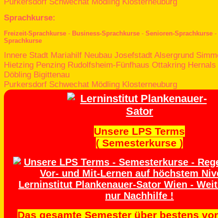
Purkersdorf
Schwechat
Mödling
Klosterneuburg
Sprachkurse:
Freizeit-Sprachkurse
-
Business-Sprachkurse
-
Senioren-Sprachkurse
Sprachkurse
Innere Stadt
Mariahilf
Neubau
Josefstadt
Alsergrund
Simme
Hietzing
Penzing
Rudolfsheim-Fünfhaus
Ottakring
Hernals
Döbling
Bigittenau
Purkersdorf
Schwechat
Mödling
Klosterneuburg
Unsere LPS Terms
( Semesterkurse )
Das gesamte Semester über bestens vorb