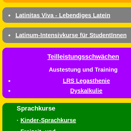
Latinitas Viva - Lebendiges Latein
Latinum-Intensivkurse für StudentInnen
Teilleistungsschwächen
Austestung und Training
LRS Legasthenie
Dyskalkulie
Sprachkurse
·
Kinder-Sprachkurse