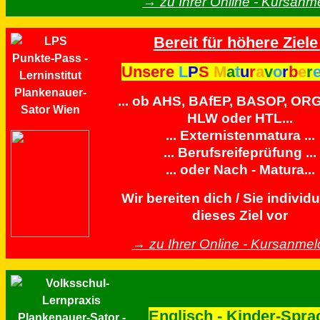
→ zu Ihrer Online - Kursanm
Bereit für höhere Ziele 
Unsere
L
P
S
M
a
t
u
r
a
v
o
r
b
e
r
... ob AHS, BAfEP, BASOP, OR
HLW oder HTL...
... Externistenmatura ...
... Berufsreifeprüfung ...
... oder Nach - Matura...
Wir bereiten dich / Sie individu
dieses Ziel vor
→ zu Ihrer Online - Kursanme
Englisch - Kinder-Spra