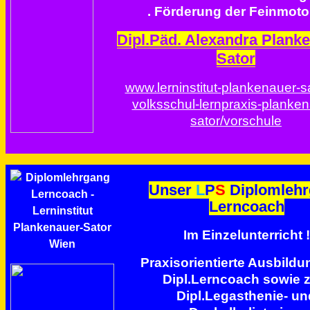
. Förderung der Feinmoto
Dipl.Päd. Alexandra Plank
Sator
www.lerninstitut-plankenauer-sa
volksschul-lernpraxis-planken
sator/vorschule
Unser
L
P
S
Diplomleh
Lerncoach
Im Einzelunterricht !
Praxisorientierte Ausbild
Dipl.Lerncoach sowie 
Dipl.Legasthenie- un