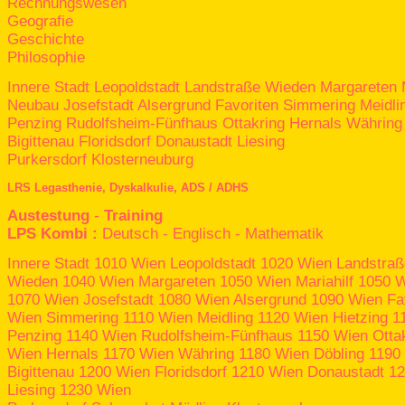
Rechnungswesen
Geografie
Geschichte
Philosophie
Innere Stadt
Leopoldstadt
Landstraße
Wieden
Margareten
Neubau
Josefstadt
Alsergrund
Favoriten
Simmering
Meidli
Penzing
Rudolfsheim-Fünfhaus
Ottakring
Hernals
Währing
Bigittenau
Floridsdorf
Donaustadt
Liesing
Purkersdorf
Klosterneuburg
LRS
Legasthenie,
Dyskalkulie,
ADS /
ADHS
Austestung
-
Training
LPS Kombi :
Deutsch
-
Englisch
-
Mathematik
Innere Stadt
1010 Wien
Leopoldstadt
1020 Wien
Landstraß
Wieden
1040 Wien
Margareten
1050 Wien
Mariahilf
1050 W
1070 Wien
Josefstadt
1080 Wien
Alsergrund
1090 Wien
Fa
Wien
Simmering
1110 Wien
Meidling
1120 Wien
Hietzing
11
Penzing
1140 Wien
Rudolfsheim-Fünfhaus
1150 Wien
Otta
Wien
Hernals
1170 Wien
Währing
1180 Wien
Döbling
1190
Bigittenau
1200 Wien
Floridsdorf
1210 Wien
Donaustadt
12
Liesing
1230 Wien