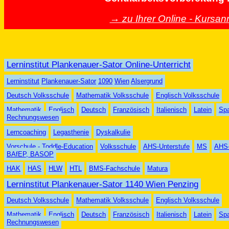
→ zu Ihrer Online - Kursa
Lerninstitut Plankenauer-Sator Online-Unterricht
Lern
insti
tut
Plank
en
auer
-Sator
1090
Wien
Alser
grund
Deutsch Volksschule
Mathematik Volksschule
Englisch Volksschule
Mathematik
Englisch
Deutsch
Französisch
Italienisch
Latein
Sp
Rechnungswesen
Lerncoaching
Legasthenie
Dyskalkulie
Vorschule - Toddle-Education
Volksschule
AHS-Unterstufe
MS
AHS-
BAfEP, BASOP
HAK
HAS
HLW
HTL
BMS-Fachschule
Matura
Lerninstitut Plankenauer-Sator 1140 Wien Penzing
Deutsch Volksschule
Mathematik Volksschule
Englisch Volksschule
Mathematik
Englisch
Deutsch
Französisch
Italienisch
Latein
Sp
Rechnungswesen