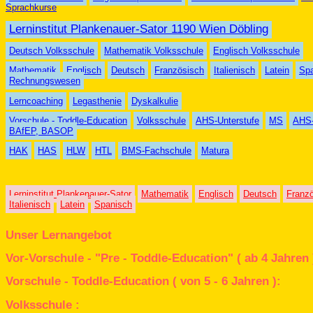
Sprachkurse
Lerninstitut Plankenauer-Sator 1190 Wien Döbling
Deutsch Volksschule
Mathematik Volksschule
Englisch Volksschule
Mathematik
Englisch
Deutsch
Französisch
Italienisch
Latein
Sp
Rechnungswesen
Lerncoaching
Legasthenie
Dyskalkulie
Vorschule - Toddle-Education
Volksschule
AHS-Unterstufe
MS
AHS-
BAfEP, BASOP
HAK
HAS
HLW
HTL
BMS-Fachschule
Matura
Lerninstitut Plankenauer-Sator
Mathematik
Englisch
Deutsch
Franz
Italienisch
Latein
Spanisch
Unser Lernangebot
Vor-Vorschule - "Pre - Toddle-Education" ( ab 4 Jahren 
Vorschule - Toddle-Education ( von 5 - 6 Jahren ):
Volksschule :