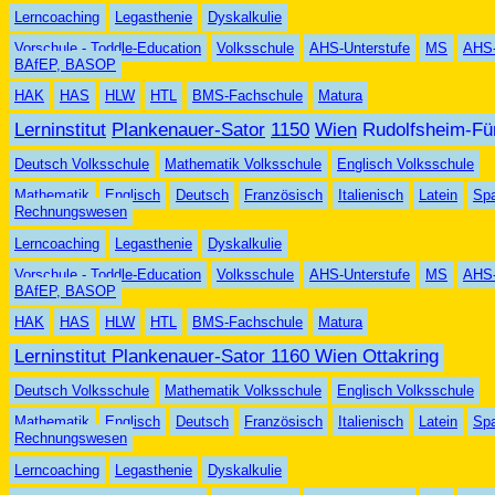
Lerncoaching
Legasthenie
Dyskalkulie
Vorschule - Toddle-Education
Volksschule
AHS-Unterstufe
MS
AHS-
BAfEP, BASOP
HAK
HAS
HLW
HTL
BMS-Fachschule
Matura
Lern
institut
Planken
auer-
Sator
1150
Wien
Rudolfsheim-Fü
Deutsch Volksschule
Mathematik Volksschule
Englisch Volksschule
Mathematik
Englisch
Deutsch
Fran
zösisch
Italienisch
Latein
Sp
Rechnungswesen
Lerncoaching
Legasthenie
Dyskalkulie
Vorschule - Toddle-Education
Volksschule
AHS-Unterstufe
MS
AHS-
BAfEP, BASOP
HAK
HAS
HLW
HTL
BMS-Fachschule
Matura
Lerninstitut Plankenauer-Sator 1160 Wien Ottakring
Deutsch Volksschule
Mathematik Volksschule
Englisch Volksschule
Mathematik
Englisch
Deutsch
Fran
zö
sisch
Italienisch
Latein
Sp
Rechnungswesen
Lern
coaching
Legasthenie
Dyskalkulie