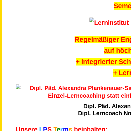
Seme
Regelmäßiger Eng
auf höc
+ integrierter Sc
+ Ler
Dipl. Päd. Alexa
Dipl. Lerncoach No
Unsere
L
P
S
T
e
r
m
s
beinhalten: