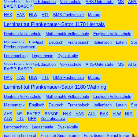
Vorschule - Toddle-Education
Volksschule
AHS-Unterstufe
MS
AHS-
BAfEP, BASOP
HAK
HAS
HLW
HTL
BMS-Fachschule
Matura
Lerninstitut Plankenauer-Sator 1170 Hernals
Deutsch Volksschule
Mathematik Volksschule
Englisch Volksschule
Mathematik
Englisch
Deutsch
Fran
zö
sisch
Italienisch
Latein
Sp
Rechnungswesen
Lerncoaching
Legasthenie
Dyskalkulie
Vorschule - Toddle-Education
Volksschule
AHS-Unterstufe
MS
AHS-
BAfEP, BASOP
HAK
HAS
HLW
HTL
BMS-Fachschule
Matura
Lerninstitut Plankenauer-Sator 1180 Währing
Deutsch Volksschule
Mathematik Volksschule
Englisch Volksschule
Mathematik
Englisch
Deutsch
Französisch
Italienisch
Latein
Sp
AHS
MS
BAFEP
BASOP
HAK
HAS
AUL
BAK
HLW
HLS
ALW
HTL
BRP
Zentralmatura
Lerncoaching
Legasthenie
Dyskalkulie
nachhilfe-finden.at
Englisch-Sprachkurse
Französisch-Sprachkurse
Ita