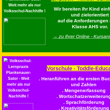
Wir bereiten Ihr Kind ei
und zielorientiert
auf die Anforderungen 
Klasse AHS vor.
→ zu Ihrer Online - Kursa
Vorschule - Toddle-Educ
. Heranführen an die ersten Bu
und Zahlen
. Mengenerfassung
. Wortschatzerweiterun
. Sprachförderung
. Kreativitätsförderung