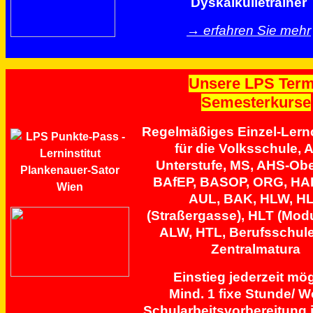
Dyskalkulietrainer
→ erfahren Sie mehr
Unsere LPS Ter
Semesterkurse
Regelmäßiges Einzel-Lern
für die Volksschule, 
Unterstufe, MS, AHS-Obe
BAfEP, BASOP, ORG, HA
AUL, BAK, HLW, H
(Straßergasse), HLT (Modu
ALW, HTL, Berufsschule
Zentralmatura
Einstieg jederzeit mö
Mind. 1 fixe Stunde/ 
Schularbeitsvorbereitung 