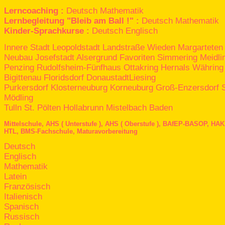
Lerncoaching :
Deutsch
Mathematik
Lernbegleitung "Bleib am Ball !" :
Deutsch
Mathematik
Kinder-Sprachkurse :
Deutsch
Englisch
Innere Stadt
Leopoldstadt
Landstraße
Wieden
Margarteten
Neubau
Josefstadt
Alsergrund
Favoriten
Simmering
Meidli
Penzing
Rudolfsheim-Fünfhaus
Ottakring
Hernals
Währing
Bigittenau
Floridsdorf
Donaustadt
Liesing
Purkersdorf
Klosterneuburg
Korneuburg
Groß-Enzersdorf
Mödling
Tulln
St. Pölten
Hollabrunn
Mistelbach
Baden
Mittelschule,
AHS ( Unterstufe ),
AHS ( Oberstufe ),
BAfEP
-
BASOP,
HAK
HTL,
BMS
-Fachschule,
Maturavorbereitung
Deutsch
Englisch
Mathematik
Latein
Französisch
Italienisch
Spanisch
Russisch