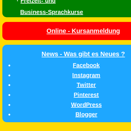
·
Freizeit- und
Business-Sprachkurse
Online - Kursanmeldung
News - Was gibt es Neues ?
Facebook
Instagram
Twitter
Pinterest
WordPress
Blogger