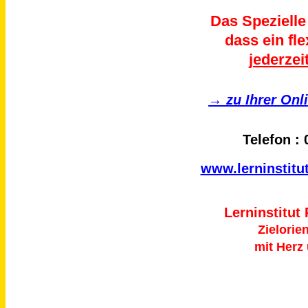
Das Spezielle
dass ein fle
jederzei
→ zu Ihrer Onl
Telefon :
www.lerninstitut
L
e
r
n
i
n
s
t
i
t
u
t
Zielorie
mit Herz